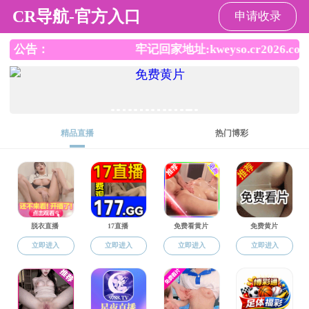
台湾AV
设为台湾AV
/
加入收藏
/
学校台湾AV
台湾av
台湾av概况
台湾av介绍
学院领导
机构设置
联系方式
人才队伍
本科生教育