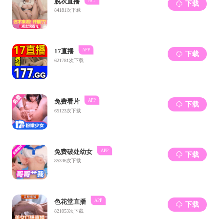
党建园地
党建动态
人文党校
党员之家
学生工作
团学动态
奖惩助困
就业天地
社团活动
泽地书院
校友萍踪
校友名录
校友新闻
校友风采
下载专区