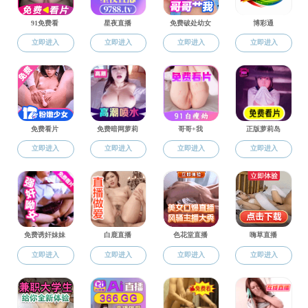
教育动态
网络课程
专业设置
招生工作
教学文件
继续教育
实验教学
研究生教育
学科概况
教育动态
专业设置
招生工作
导师介绍
学术科研
科研动态
研究基地
研究成果
教师风采
中文系
历史系
文献中心
党建园地