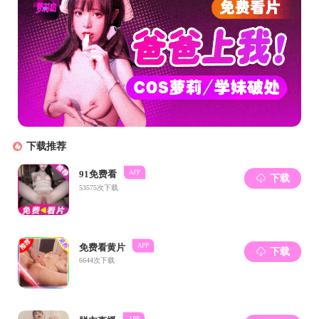
本科生教育
教育动态
网络课程
专业设置
招生工作
教学文件
继续教育
实验教学
研究生教育
学科概况
教育动态
专业设置
招生工作
导师介绍
学术科研
科研动态
研究基地
研究成果
教师风采
中文系
历史系
文献中心